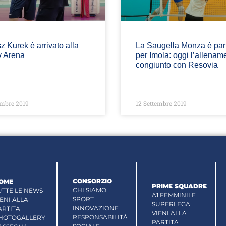
z Kurek è arrivato alla
La Saugella Monza è part
 Arena
per Imola: oggi l’allenam
congiunto con Resovia
embre 2019
12 Settembre 2019
CONSORZIO
OME
PRIME SQUADRE
CHI SIAMO
UTTE LE NEWS
A1 FEMMINILE
SPORT
IENI ALLA
SUPERLEGA
INNOVAZIONE
ARTITA
VIENI ALLA
RESPONSABILITÀ
HOTOGALLERY
PARTITA