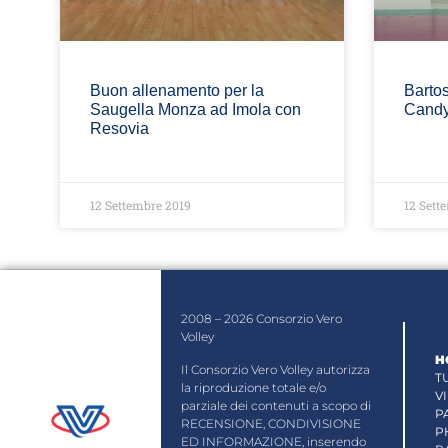
Buon allenamento per la
Bartos
Saugella Monza ad Imola con
Candy
Resovia
12 Settembre 2019
12 Sett
2008 – 2026 Consorzio Vero
Volley
H
Il Consorzio Vero Volley autorizza
T
la riproduzione totale e/o
V
parziale dei contenuti a scopo di
P
RECENSIONE, CONDIVISIONE
P
ED INFORMAZIONE, inserendo