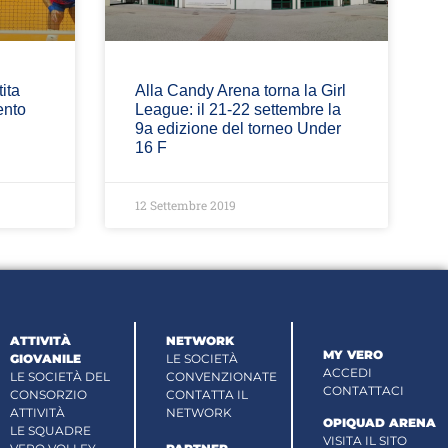
ita
Alla Candy Arena torna la Girl
ento
League: il 21-22 settembre la
9a edizione del torneo Under
16 F
12 Settembre 2019
ATTIVITÀ
NETWORK
MY VERO
GIOVANILE
LE SOCIETÀ
ACCEDI
LE SOCIETÀ DEL
CONVENZIONATE
CONTATTACI
CONSORZIO
CONTATTA IL
ATTIVITÀ
NETWORK
OPIQUAD ARENA
LE SQUADRE
VISITA IL SITO