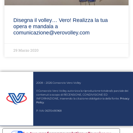
Disegna il volley… Vero! Realizza la tua
opera e mandala a
comunicazione@verovolley.com
29 Marzo 2020
2008 – 2026 Consorzio Vero Volley
Il Consorzio Vero Volley autorizza la riproduzione totale e/o parziale dei
contenuti a scopo di RECENSIONE, CONDIVISIONE ED
INFORMAZIONE, inserendo la citazione obbligatoria della fonte.
Privacy
Policy
.
P. IVA: 06315490968