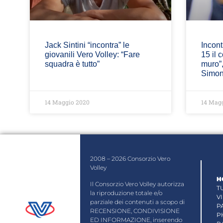
Jack Sintini “incontra” le
Incont
giovanili Vero Volley: “Fare
15 il 
squadra è tutto”
muro”
Simon
14 Maggio 2020
14 Mag
2008 – 2026 Consorzio Vero
Volley
H
Il Consorzio Vero Volley autorizza
T
la riproduzione totale e/o
V
parziale dei contenuti a scopo di
P
RECENSIONE, CONDIVISIONE
P
ED INFORMAZIONE, inserendo