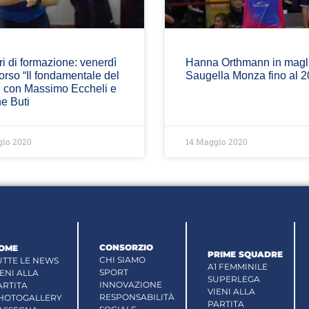
ri di formazione: venerdì
Hanna Orthmann in magl
corso “Il fondamentale del
Saugella Monza fino al 
, con Massimo Eccheli e
e Buti
gio 2020
14 Maggio 2020
CONSORZIO
OME
PRIME SQUADRE
CHI SIAMO
UTTE LE NEWS
A1 FEMMINILE
SPORT
IENI ALLA
SUPERLEGA
INNOVAZIONE
ARTITA
VIENI ALLA
RESPONSABILITÀ
HOTOGALLERY
PARTITA