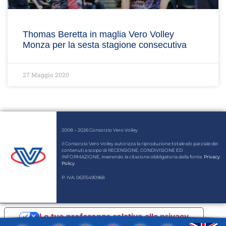
Thomas Beretta in maglia Vero Volley
Monza per la sesta stagione consecutiva
27 Maggio 2020
2008 – 2026 Consorzio Vero Volley
Il Consorzio Vero Volley autorizza la riproduzione totale e/o parziale dei
contenuti a scopo di RECENSIONE, CONDIVISIONE ED
INFORMAZIONE, inserendo la citazione obbligatoria della fonte.
Privacy
Policy
.
P. IVA: 06315490968
Le tue preferenze relative alla privacy