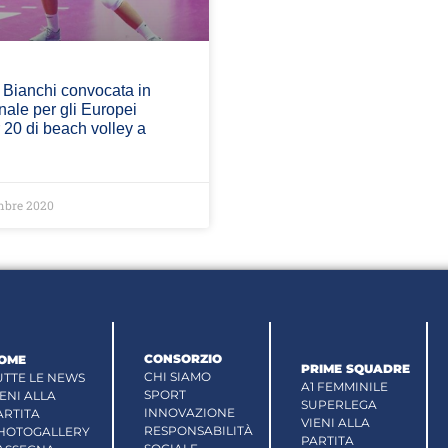
 Bianchi convocata in
ale per gli Europei
20 di beach volley a
mbre 2020
CONSORZIO
OME
PRIME SQUADRE
CHI SIAMO
UTTE LE NEWS
A1 FEMMINILE
SPORT
IENI ALLA
SUPERLEGA
INNOVAZIONE
ARTITA
VIENI ALLA
RESPONSABILITÀ
HOTOGALLERY
PARTITA