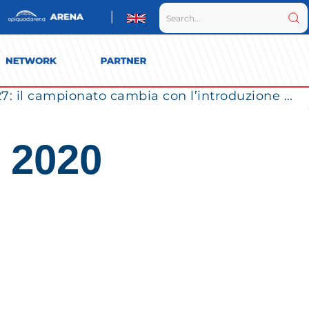
Vero Volley Monza verso la SuperLega 2026/27: il campionato cambia con l’introduzione dei Play Out
 2020