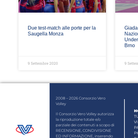
Due test-match alle porte per la
Giada
Saugella Monza
Nazion
Under 
Brno
9 Settembre 2020
9 Sette
2008 – 2026 Consorzio Vero
Volley
H
Il Consorzio Vero Volley autorizza
T
la riproduzione totale e/o
V
parziale dei contenuti a scopo di
P
RECENSIONE, CONDIVISIONE
P
ED INFORMAZIONE, inserendo