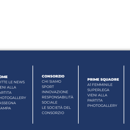
CONSORZIO
OME
PRIME SQUADRE
CHI SIAMO
UTTE LE NEWS
A1 FEMMINILE
SPORT
IENI ALLA
SUPERLEGA
INNOVAZIONE
ARTITA
VIENI ALLA
RESPONSABILITÀ
HOTOGALLERY
PARTITA
SOCIALE
ASSEGNA
PHOTOGALLERY
LE SOCIETÀ DEL
TAMPA
CONSORZIO