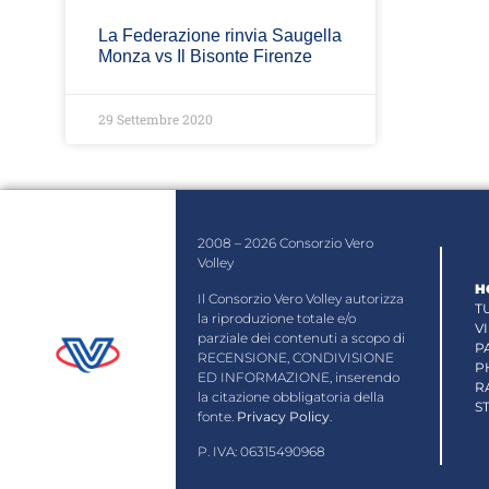
La Federazione rinvia Saugella
Monza vs Il Bisonte Firenze
29 Settembre 2020
2008 – 2026 Consorzio Vero
Volley
H
Il Consorzio Vero Volley autorizza
T
la riproduzione totale e/o
V
parziale dei contenuti a scopo di
P
RECENSIONE, CONDIVISIONE
P
ED INFORMAZIONE, inserendo
R
la citazione obbligatoria della
S
fonte.
Privacy Policy
.
P. IVA: 06315490968