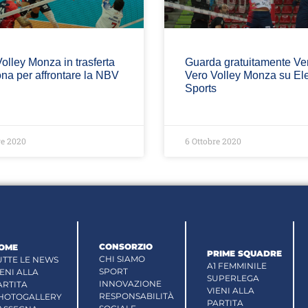
olley Monza in trasferta
Guarda gratuitamente Ve
na per affrontare la NBV
Vero Volley Monza su El
Sports
re 2020
6 Ottobre 2020
CONSORZIO
OME
PRIME SQUADRE
CHI SIAMO
UTTE LE NEWS
A1 FEMMINILE
SPORT
IENI ALLA
SUPERLEGA
INNOVAZIONE
ARTITA
VIENI ALLA
RESPONSABILITÀ
HOTOGALLERY
PARTITA