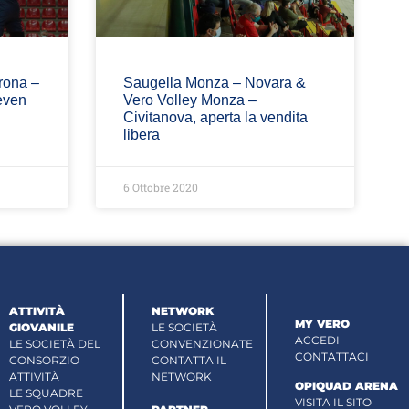
rona –
Saugella Monza – Novara &
even
Vero Volley Monza –
Civitanova, aperta la vendita
libera
6 Ottobre 2020
ATTIVITÀ
NETWORK
MY VERO
GIOVANILE
LE SOCIETÀ
ACCEDI
LE SOCIETÀ DEL
CONVENZIONATE
CONTATTACI
CONSORZIO
CONTATTA IL
ATTIVITÀ
NETWORK
OPIQUAD ARENA
LE SQUADRE
VISITA IL SITO