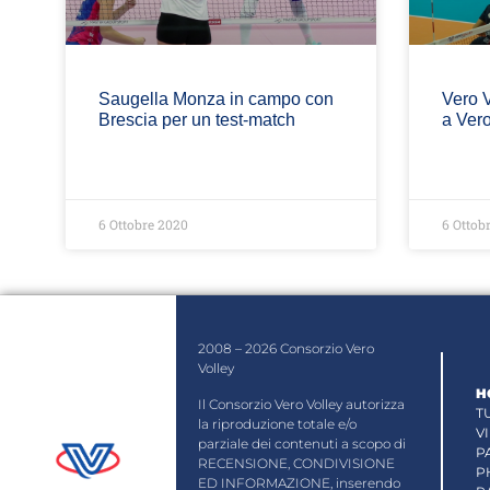
Saugella Monza in campo con
Vero V
Brescia per un test-match
a Vero
6 Ottobre 2020
6 Ottob
2008 – 2026 Consorzio Vero
Volley
H
Il Consorzio Vero Volley autorizza
T
la riproduzione totale e/o
V
parziale dei contenuti a scopo di
P
RECENSIONE, CONDIVISIONE
P
ED INFORMAZIONE, inserendo