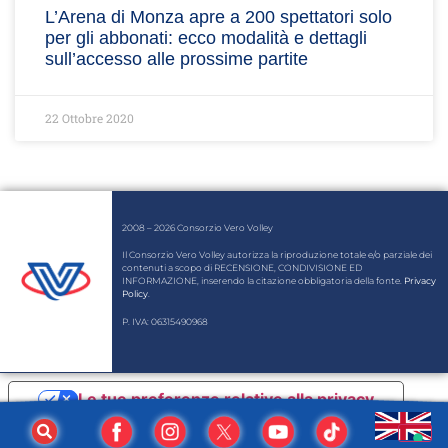
L’Arena di Monza apre a 200 spettatori solo
per gli abbonati: ecco modalità e dettagli
sull’accesso alle prossime partite
22 Ottobre 2020
2008 – 2026 Consorzio Vero Volley
Il Consorzio Vero Volley autorizza la riproduzione totale e/o parziale dei
contenuti a scopo di RECENSIONE, CONDIVISIONE ED
INFORMAZIONE, inserendo la citazione obbligatoria della fonte.
Privacy
Policy
.
P. IVA: 06315490968
Le tue preferenze relative alla privacy
Informativa sulla raccolta