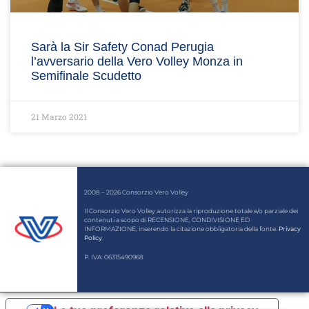
Sarà la Sir Safety Conad Perugia
l’avversario della Vero Volley Monza in
Semifinale Scudetto
21 Marzo 2021
2008 – 2026 Consorzio Vero Volley
Il Consorzio Vero Volley autorizza la riproduzione totale e/o parziale dei
contenuti a scopo di RECENSIONE, CONDIVISIONE ED
INFORMAZIONE, inserendo la citazione obbligatoria della fonte.
Privacy
Policy
.
P. IVA: 06315490968