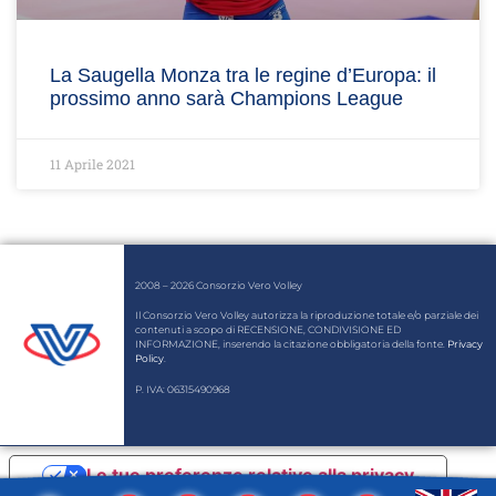
La Saugella Monza tra le regine d’Europa: il
prossimo anno sarà Champions League
11 Aprile 2021
2008 – 2026 Consorzio Vero Volley
Il Consorzio Vero Volley autorizza la riproduzione totale e/o parziale dei
contenuti a scopo di RECENSIONE, CONDIVISIONE ED
INFORMAZIONE, inserendo la citazione obbligatoria della fonte.
Privacy
Policy
.
P. IVA: 06315490968
Le tue preferenze relative alla privacy