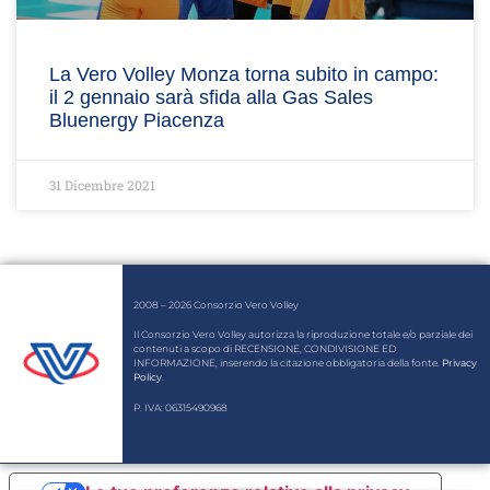
La Vero Volley Monza torna subito in campo:
il 2 gennaio sarà sfida alla Gas Sales
Bluenergy Piacenza
31 Dicembre 2021
2008 – 2026 Consorzio Vero Volley
Il Consorzio Vero Volley autorizza la riproduzione totale e/o parziale dei
contenuti a scopo di RECENSIONE, CONDIVISIONE ED
INFORMAZIONE, inserendo la citazione obbligatoria della fonte.
Privacy
Policy
.
P. IVA: 06315490968