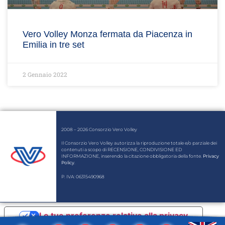
Vero Volley Monza fermata da Piacenza in
Emilia in tre set
2 Gennaio 2022
2008 – 2026 Consorzio Vero Volley
Il Consorzio Vero Volley autorizza la riproduzione totale e/o parziale dei
contenuti a scopo di RECENSIONE, CONDIVISIONE ED
INFORMAZIONE, inserendo la citazione obbligatoria della fonte.
Privacy
Policy
.
P. IVA: 06315490968
Le tue preferenze relative alla privacy