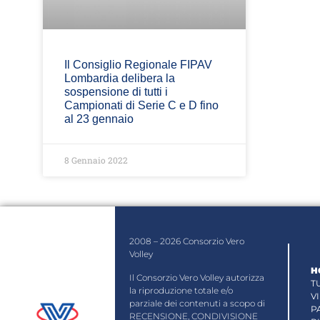
Il Consiglio Regionale FIPAV
Lombardia delibera la
sospensione di tutti i
Campionati di Serie C e D fino
al 23 gennaio
8 Gennaio 2022
2008 – 2026 Consorzio Vero
Volley
H
Il Consorzio Vero Volley autorizza
T
la riproduzione totale e/o
V
parziale dei contenuti a scopo di
P
RECENSIONE, CONDIVISIONE