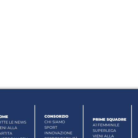
CONSORZIO
OME
PRIME SQUADRE
CHI SIAMO
UTTE LE NEWS
A1 FEMMINILE
SPORT
IENI ALLA
SUPERLEGA
INNOVAZIONE
ARTITA
VIENI ALLA