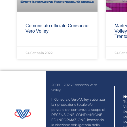
Comunicato ufficiale Consorzio
Marted
Vero Volley
Volley
Trent
24 Gennaio 2022
24 Gen
2008 – 2026 Consorzio Vero
Volley
H
Il Consorzio Vero Volley autorizza
T
la riproduzione totale e/o
V
parziale dei contenuti a scopo di
P
RECENSIONE, CONDIVISIONE
P
ED INFORMAZIONE, inserendo
R
la citazione obbligatoria della