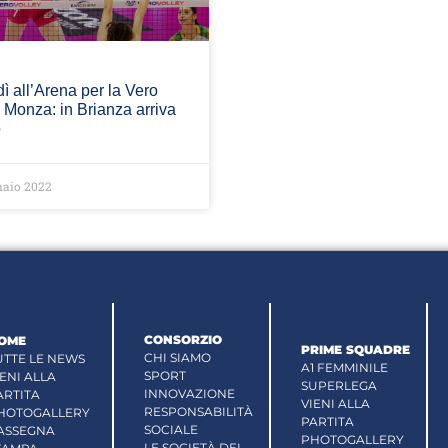
ì all’Arena per la Vero
 Monza: in Brianza arriva
o
naio 2022
CONSORZIO
OME
PRIME SQUADRE
CHI SIAMO
UTTE LE NEWS
A1 FEMMINILE
SPORT
IENI ALLA
SUPERLEGA
INNOVAZIONE
ARTITA
VIENI ALLA
RESPONSABILITÀ
HOTOGALLERY
PARTITA
SOCIALE
ASSEGNA
PHOTOGALLERY
LE SOCIETÀ DEL