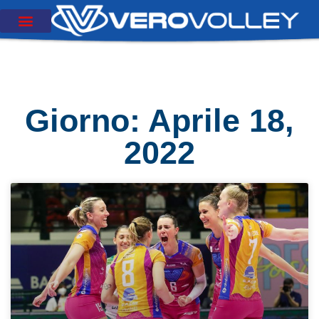
Giorno: Aprile 18,
2022