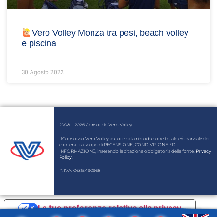
Vero Volley Monza tra pesi, beach volley
e piscina
30 Agosto 2022
2008 – 2026 Consorzio Vero Volley
Il Consorzio Vero Volley autorizza la riproduzione totale e/o parziale dei
contenuti a scopo di RECENSIONE, CONDIVISIONE ED
INFORMAZIONE, inserendo la citazione obbligatoria della fonte.
Privacy
Policy
.
P. IVA: 06315490968
Le tue preferenze relative alla privacy