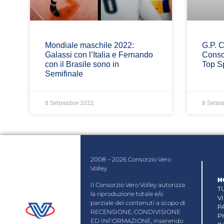
Mondiale maschile 2022:
G.P. C
Galassi con l’Italia e Fernando
Conso
con il Brasile sono in
Top S
Semifinale
8 Settembre 2022
8 Sette
2008 – 2026 Consorzio Vero
Volley
H
Il Consorzio Vero Volley autorizza
T
la riproduzione totale e/o
V
parziale dei contenuti a scopo di
P
RECENSIONE, CONDIVISIONE
P
ED INFORMAZIONE, inserendo