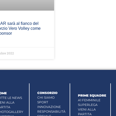
AR sarà al fianco del
rzio Vero Volley come
ponsor
mbre 2022
CONSORZIO
OME
PRIME SQUADRE
CHI SIAMO
UTTE LE NEWS
A1 FEMMINILE
SPORT
IENI ALLA
SUPERLEGA
INNOVAZIONE
ARTITA
VIENI ALLA
RESPONSABILITÀ
HOTOGALLERY
PARTITA