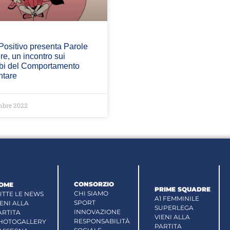
ositivo presenta Parole
e, un incontro sui
rbi del Comportamento
ntare
mbre 2022
CONSORZIO
OME
PRIME SQUADRE
CHI SIAMO
UTTE LE NEWS
A1 FEMMINILE
SPORT
IENI ALLA
SUPERLEGA
INNOVAZIONE
ARTITA
VIENI ALLA
RESPONSABILITÀ
HOTOGALLERY
PARTITA