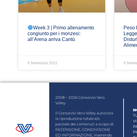
Week 3 | Primo allenamento
Peso P
congiunto per i monzesi:
Legger
all’Arena arriva Cantù
Distu
Alime
9 Settembre 2022
9 Sette
2008 – 2026 Consorzio Vero
Volley
H
Il Consorzio Vero Volley autorizza
T
la riproduzione totale e/o
V
parziale dei contenuti a scopo di
P
RECENSIONE, CONDIVISIONE
P
ED INFORMAZIONE, inserendo