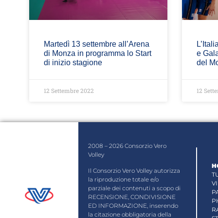
Martedì 13 settembre all’Arena
L’Ita
di Monza in programma lo Start
e Gala
di inizio stagione
del Mo
12 Settembre 2022
12 Sett
2008 – 2026 Consorzio Vero
Volley
H
Il Consorzio Vero Volley autorizza
T
la riproduzione totale e/o
V
parziale dei contenuti a scopo di
P
RECENSIONE, CONDIVISIONE
P
ED INFORMAZIONE, inserendo
R
la citazione obbligatoria della