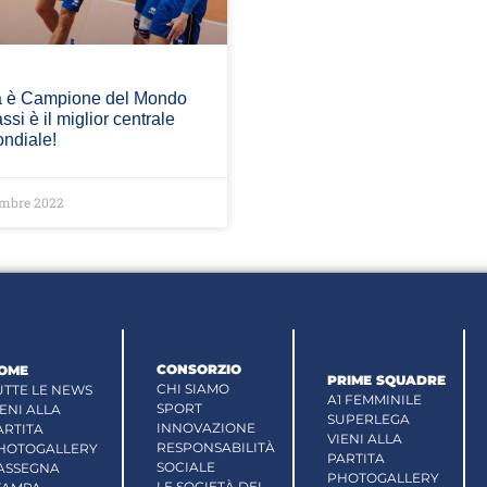
lia è Campione del Mondo
ssi è il miglior centrale
ndiale!
embre 2022
CONSORZIO
OME
PRIME SQUADRE
CHI SIAMO
UTTE LE NEWS
A1 FEMMINILE
SPORT
IENI ALLA
SUPERLEGA
INNOVAZIONE
ARTITA
VIENI ALLA
RESPONSABILITÀ
HOTOGALLERY
PARTITA
SOCIALE
ASSEGNA
PHOTOGALLERY
LE SOCIETÀ DEL