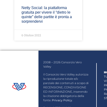
Netty Social: la piattaforma
gratuita per vivere il “dietro le
quinte” delle partite è pronta a
sorprendervi
6 Ottobre 2022
2008 – 2026 Consorzio Vero
Volley
H
Il Consorzio Vero Volley autorizza
T
la riproduzione totale e/o
V
parziale dei contenuti a scopo di
P
RECENSIONE, CONDIVISIONE
P
ED INFORMAZIONE, inserendo
R
la citazione obbligatoria della
S
fonte.
Privacy Policy
.