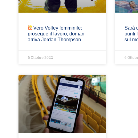
Vero Volley femminile:
Sarà u
prosegue il lavoro, domani
punti 
arriva Jordan Thompson
sul me
6 Ottobre 2022
6 Ottob