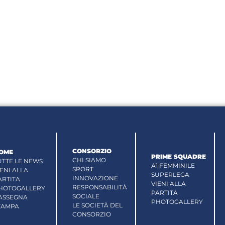
CONSORZIO
OME
PRIME SQUADRE
CHI SIAMO
UTTE LE NEWS
A1 FEMMINILE
SPORT
IENI ALLA
SUPERLEGA
INNOVAZIONE
ARTITA
VIENI ALLA
RESPONSABILITÀ
HOTOGALLERY
PARTITA
SOCIALE
ASSEGNA
PHOTOGALLERY
LE SOCIETÀ DEL
TAMPA
CONSORZIO