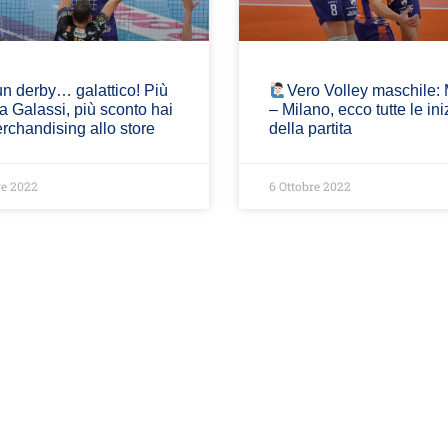
n derby… galattico! Più
Vero Volley maschile:
fa Galassi, più sconto hai
– Milano, ecco tutte le ini
rchandising allo store
della partita
re 2022
6 Ottobre 2022