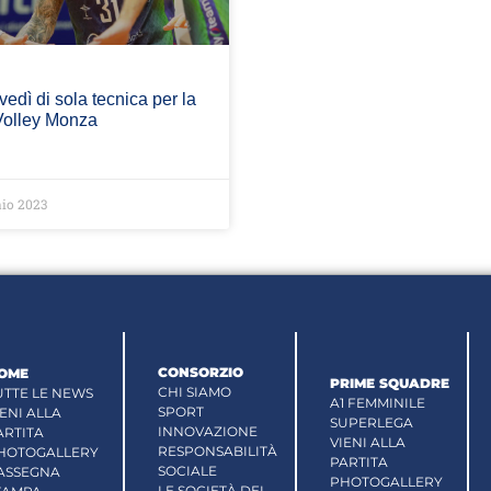
vedì di sola tecnica per la
Volley Monza
io 2023
CONSORZIO
OME
PRIME SQUADRE
CHI SIAMO
UTTE LE NEWS
A1 FEMMINILE
SPORT
IENI ALLA
SUPERLEGA
INNOVAZIONE
ARTITA
VIENI ALLA
RESPONSABILITÀ
HOTOGALLERY
PARTITA
SOCIALE
ASSEGNA
PHOTOGALLERY
LE SOCIETÀ DEL