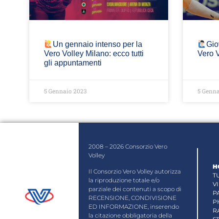
Un gennaio intenso per la
Gio
Vero Volley Milano: ecco tutti
Vero 
gli appuntamenti
5 Gennaio 2023
5 Genna
2008 – 2026 Consorzio Vero
Volley
H
Il Consorzio Vero Volley autorizza
T
la riproduzione totale e/o
V
parziale dei contenuti a scopo di
P
RECENSIONE, CONDIVISIONE
P
ED INFORMAZIONE, inserendo
R
la citazione obbligatoria della