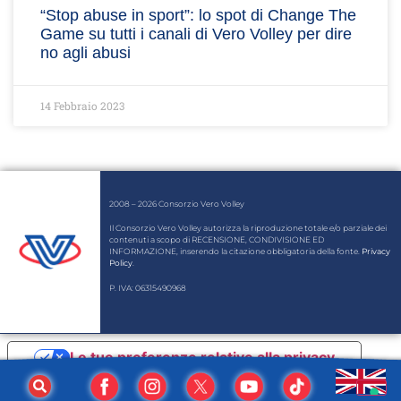
“Stop abuse in sport”: lo spot di Change The
Game su tutti i canali di Vero Volley per dire
no agli abusi
14 Febbraio 2023
2008 – 2026 Consorzio Vero Volley
Il Consorzio Vero Volley autorizza la riproduzione totale e/o parziale dei
contenuti a scopo di RECENSIONE, CONDIVISIONE ED
INFORMAZIONE, inserendo la citazione obbligatoria della fonte.
Privacy
Policy
.
P. IVA: 06315490968
Le tue preferenze relative alla privacy
Informativa sulla raccolta