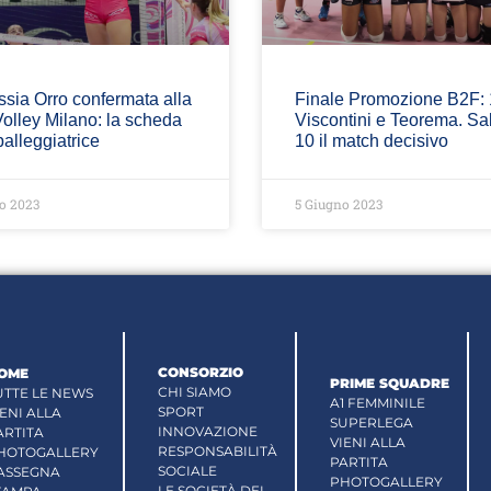
ssia Orro confermata alla
Finale Promozione B2F: 1
olley Milano: la scheda
Viscontini e Teorema. Sa
palleggiatrice
10 il match decisivo
o 2023
5 Giugno 2023
CONSORZIO
OME
PRIME SQUADRE
CHI SIAMO
UTTE LE NEWS
A1 FEMMINILE
SPORT
IENI ALLA
SUPERLEGA
INNOVAZIONE
ARTITA
VIENI ALLA
RESPONSABILITÀ
HOTOGALLERY
PARTITA
SOCIALE
ASSEGNA
PHOTOGALLERY
LE SOCIETÀ DEL