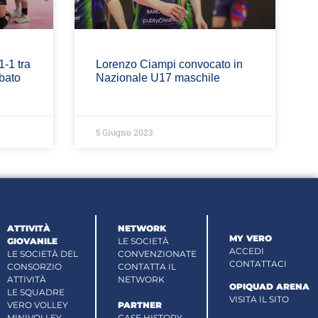
-1 tra
Lorenzo Ciampi convocato in
bato
Nazionale U17 maschile
5 Giugno 2023
ATTIVITÀ
NETWORK
MY VERO
GIOVANILE
LE SOCIETÀ
ACCEDI
LE SOCIETÀ DEL
CONVENZIONATE
CONTATTACI
CONSORZIO
CONTATTA IL
ATTIVITÀ
NETWORK
OPIQUAD ARENA
LE SQUADRE
VISITA IL SITO
VERO VOLLEY
PARTNER
MINIVOLLEY
CASE HISTORY