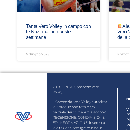
Tanta Vero Volley in campo con
Ale
le Nazionali in queste
Vero V
settimane
della 
5 Giugno 2023
5 Giugn
2008 – 2026 Consorzio Vero
Volley
H
Il Consorzio Vero Volley autorizza
T
la riproduzione totale e/o
V
parziale dei contenuti a scopo di
P
RECENSIONE, CONDIVISIONE
P
ED INFORMAZIONE, inserendo
R
la citazione obbligatoria della