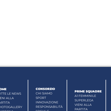
CONSORZIO
OME
PRIME SQUADRE
CHI SIAMO
UTTE LE NEWS
A1 FEMMINILE
SPORT
IENI ALLA
SUPERLEGA
INNOVAZIONE
ARTITA
VIENI ALLA
RESPONSABILITÀ
HOTOGALLERY
PARTITA