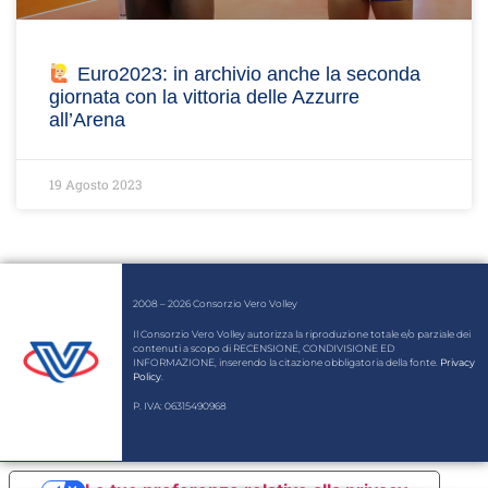
Euro2023: in archivio anche la seconda
giornata con la vittoria delle Azzurre
all’Arena
19 Agosto 2023
2008 – 2026 Consorzio Vero Volley
Il Consorzio Vero Volley autorizza la riproduzione totale e/o parziale dei
contenuti a scopo di RECENSIONE, CONDIVISIONE ED
INFORMAZIONE, inserendo la citazione obbligatoria della fonte.
Privacy
Policy
.
P. IVA: 06315490968