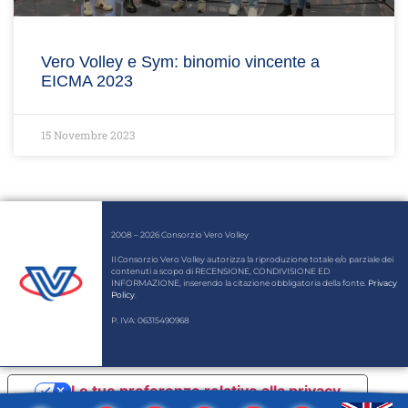
Vero Volley e Sym: binomio vincente a
EICMA 2023
15 Novembre 2023
2008 – 2026 Consorzio Vero Volley
Il Consorzio Vero Volley autorizza la riproduzione totale e/o parziale dei
contenuti a scopo di RECENSIONE, CONDIVISIONE ED
INFORMAZIONE, inserendo la citazione obbligatoria della fonte.
Privacy
Policy
.
P. IVA: 06315490968
Le tue preferenze relative alla privacy