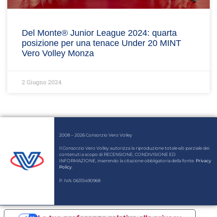
Del Monte® Junior League 2024: quarta
posizione per una tenace Under 20 MINT
Vero Volley Monza
2 Giugno 2024
2008 – 2026 Consorzio Vero Volley
Il Consorzio Vero Volley autorizza la riproduzione totale e/o parziale dei
contenuti a scopo di RECENSIONE, CONDIVISIONE ED
INFORMAZIONE, inserendo la citazione obbligatoria della fonte.
Privacy
Policy
.
P. IVA: 06315490968