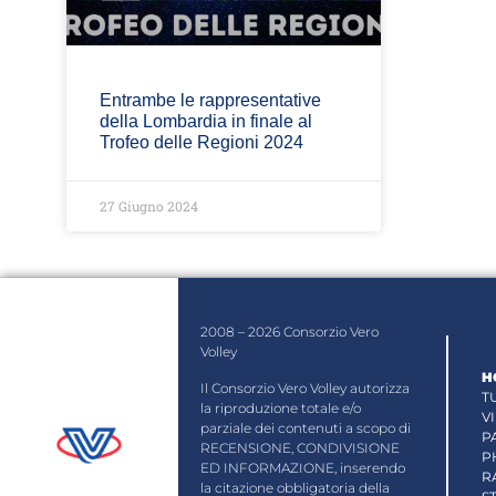
Entrambe le rappresentative
della Lombardia in finale al
Trofeo delle Regioni 2024
27 Giugno 2024
2008 – 2026 Consorzio Vero
Volley
H
Il Consorzio Vero Volley autorizza
T
la riproduzione totale e/o
V
parziale dei contenuti a scopo di
P
RECENSIONE, CONDIVISIONE
P
ED INFORMAZIONE, inserendo
R
la citazione obbligatoria della