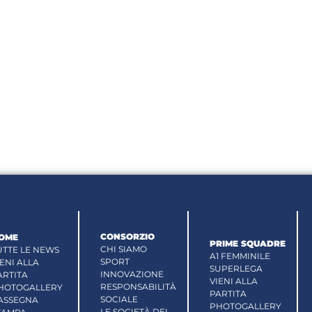
CONSORZIO
OME
PRIME SQUADRE
CHI SIAMO
UTTE LE NEWS
A1 FEMMINILE
SPORT
IENI ALLA
SUPERLEGA
INNOVAZIONE
ARTITA
VIENI ALLA
RESPONSABILITÀ
HOTOGALLERY
PARTITA
SOCIALE
ASSEGNA
PHOTOGALLERY
LE SOCIETÀ DEL