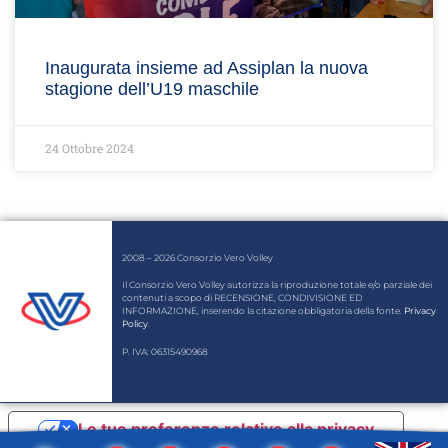
Inaugurata insieme ad Assiplan la nuova
stagione dell’U19 maschile
24 Ottobre 2024
2008 – 2026 Consorzio Vero Volley
Il Consorzio Vero Volley autorizza la riproduzione totale e/o parziale dei
contenuti a scopo di RECENSIONE, CONDIVISIONE ED
INFORMAZIONE, inserendo la citazione obbligatoria della fonte.
Privacy
Policy
.
P. IVA: 06315490968
Le tue preferenze relative alla privacy