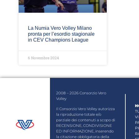
La Numia Vero Volley Milano
pronta per l’esordio stagionale
in CEV Champions League
6 Novembre 2024
2008 – 2026 Consorzio Vero
Volley
H
Il Consorzio Vero Volley autorizza
T
la riproduzione totale e/o
V
parziale dei contenuti a scopo di
P
RECENSIONE, CONDIVISIONE
P
ED INFORMAZIONE, inserendo
R
la citazione obbligatoria della