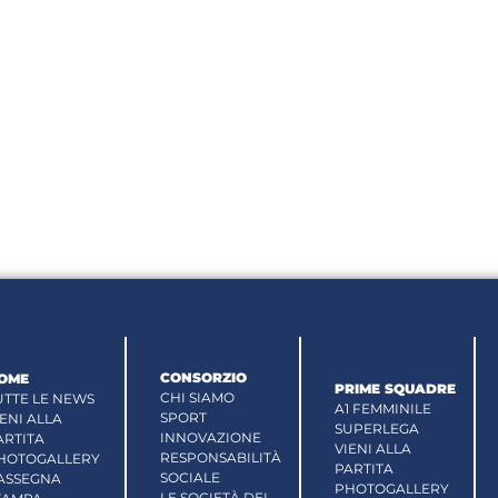
CONSORZIO
OME
PRIME SQUADRE
CHI SIAMO
UTTE LE NEWS
A1 FEMMINILE
SPORT
IENI ALLA
SUPERLEGA
INNOVAZIONE
ARTITA
VIENI ALLA
RESPONSABILITÀ
HOTOGALLERY
PARTITA
SOCIALE
ASSEGNA
PHOTOGALLERY
LE SOCIETÀ DEL