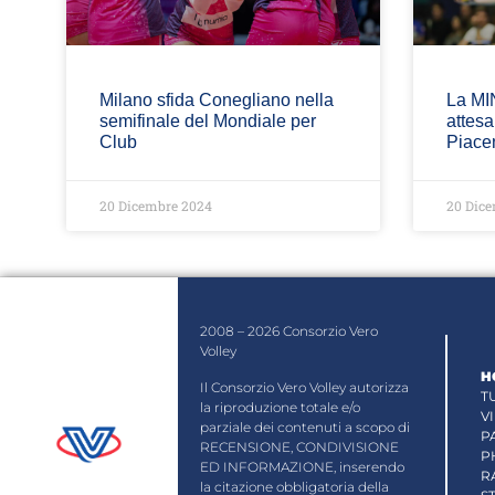
Milano sfida Conegliano nella
La MI
semifinale del Mondiale per
attesa
Club
Piace
20 Dicembre 2024
20 Dic
2008 – 2026 Consorzio Vero
Volley
H
Il Consorzio Vero Volley autorizza
T
la riproduzione totale e/o
V
parziale dei contenuti a scopo di
P
RECENSIONE, CONDIVISIONE
P
ED INFORMAZIONE, inserendo
R
la citazione obbligatoria della