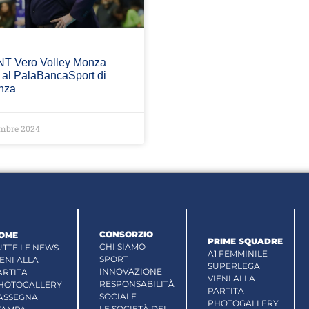
NT Vero Volley Monza
 al PalaBancaSport di
nza
embre 2024
CONSORZIO
OME
PRIME SQUADRE
CHI SIAMO
UTTE LE NEWS
A1 FEMMINILE
SPORT
IENI ALLA
SUPERLEGA
INNOVAZIONE
ARTITA
VIENI ALLA
RESPONSABILITÀ
HOTOGALLERY
PARTITA
SOCIALE
ASSEGNA
PHOTOGALLERY
LE SOCIETÀ DEL