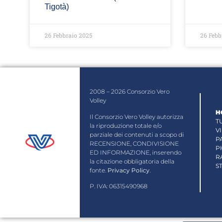
Tigotà)
26 Febbraio 2025
26 Febb
2008 – 2026 Consorzio Vero
Volley
H
Il Consorzio Vero Volley autorizza
T
la riproduzione totale e/o
V
parziale dei contenuti a scopo di
P
RECENSIONE, CONDIVISIONE
P
ED INFORMAZIONE, inserendo
R
la citazione obbligatoria della
S
fonte.
Privacy Policy
.
P. IVA: 06315490968