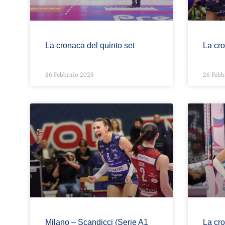
La cronaca del quinto set
La cro
26 Febbraio 2025
26 Febb
Milano – Scandicci (Serie A1
La cro