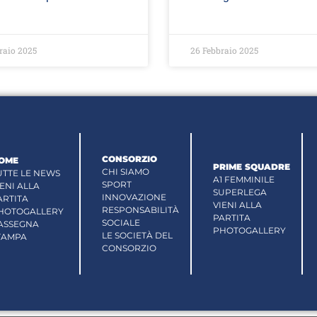
raio 2025
26 Febbraio 2025
CONSORZIO
OME
PRIME SQUADRE
CHI SIAMO
UTTE LE NEWS
A1 FEMMINILE
SPORT
IENI ALLA
SUPERLEGA
INNOVAZIONE
ARTITA
VIENI ALLA
RESPONSABILITÀ
HOTOGALLERY
PARTITA
SOCIALE
ASSEGNA
PHOTOGALLERY
LE SOCIETÀ DEL
TAMPA
CONSORZIO