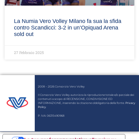
La Numia Vero Volley Milano fa sua la sfida
contro Scandicci: 3-2 in un’Opiquad Arena
sold out
27 Febbraio 2025
2008 – 2026 Consorzio Vero Volley
Il Consorzio Vero Volley autorizza la riproduzione totale e/o parziale dei
contenuti a scopo di RECENSIONE, CONDIVISIONE ED
INFORMAZIONE, inserendo la citazione obbligatoria della fonte.
Privacy
Policy
.
P. IVA: 06315490968