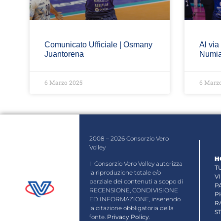
Comunicato Ufficiale | Osmany
Al via
Juantorena
Numia
6 Marzo 2025
6 Marz
2008 – 2026 Consorzio Vero
Volley
H
Il Consorzio Vero Volley autorizza
T
la riproduzione totale e/o
V
parziale dei contenuti a scopo di
P
RECENSIONE, CONDIVISIONE
P
ED INFORMAZIONE, inserendo
R
la citazione obbligatoria della
S
fonte.
Privacy Policy
.