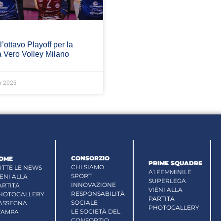
 l’ottavo Playoff per la
 Vero Volley Milano
o 2025
CONSORZIO
OME
PRIME SQUADRE
CHI SIAMO
UTTE LE NEWS
A1 FEMMINILE
SPORT
IENI ALLA
SUPERLEGA
INNOVAZIONE
ARTITA
VIENI ALLA
RESPONSABILITÀ
HOTOGALLERY
PARTITA
SOCIALE
ASSEGNA
PHOTOGALLERY
LE SOCIETÀ DEL
TAMPA
CONSORZIO