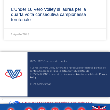
L’Under 16 Vero Volley si laurea per la
quarta volta consecutiva campionessa
territoriale
1 Aprile 2025
2008 – 2026 Consorzio Vero Volley
Il Consorzio Vero Volley autorizza la riproduzione totale e/o parziale dei
contenuti a scopo di RECENSIONE, CONDIVISIONE ED
INFORMAZIONE, inserendo la citazione obbligatoria della fonte.
Privacy
Policy
.
P. IVA: 06315490968
Le tue preferenze relative alla privacy