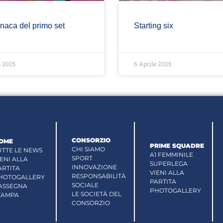
naca del primo set
Starting six
e 2025
6 Aprile 2025
CONSORZIO
OME
PRIME SQUADRE
CHI SIAMO
UTTE LE NEWS
A1 FEMMINILE
SPORT
IENI ALLA
SUPERLEGA
INNOVAZIONE
ARTITA
VIENI ALLA
RESPONSABILITÀ
HOTOGALLERY
PARTITA
SOCIALE
ASSEGNA
PHOTOGALLERY
LE SOCIETÀ DEL
TAMPA
CONSORZIO