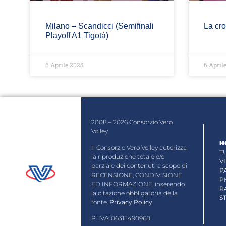
Milano – Scandicci (Semifinali
La cro
Playoff A1 Tigotà)
6 Aprile 2025
6 April
2008 – 2026 Consorzio Vero
Volley
H
Il Consorzio Vero Volley autorizza
T
la riproduzione totale e/o
V
parziale dei contenuti a scopo di
P
RECENSIONE, CONDIVISIONE
P
ED INFORMAZIONE, inserendo
R
la citazione obbligatoria della
S
fonte.
Privacy Policy
.
P. IVA: 06315490968