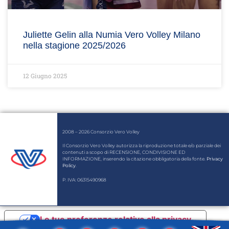
Juliette Gelin alla Numia Vero Volley Milano
nella stagione 2025/2026
12 Giugno 2025
2008 – 2026 Consorzio Vero Volley
Il Consorzio Vero Volley autorizza la riproduzione totale e/o parziale dei
contenuti a scopo di RECENSIONE, CONDIVISIONE ED
INFORMAZIONE, inserendo la citazione obbligatoria della fonte.
Privacy
Policy
.
P. IVA: 06315490968
Le tue preferenze relative alla privacy