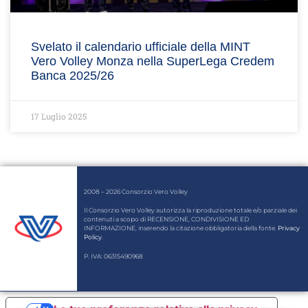
Svelato il calendario ufficiale della MINT
Vero Volley Monza nella SuperLega Credem
Banca 2025/26
17 Luglio 2025
2008 – 2026 Consorzio Vero Volley
Il Consorzio Vero Volley autorizza la riproduzione totale e/o parziale dei
contenuti a scopo di RECENSIONE, CONDIVISIONE ED
INFORMAZIONE, inserendo la citazione obbligatoria della fonte.
Privacy
Policy
.
P. IVA: 06315490968