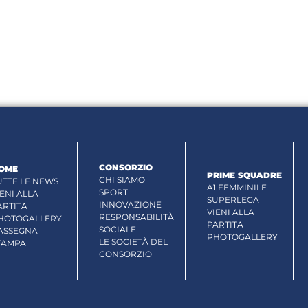
CONSORZIO
OME
PRIME SQUADRE
CHI SIAMO
UTTE LE NEWS
A1 FEMMINILE
SPORT
IENI ALLA
SUPERLEGA
INNOVAZIONE
ARTITA
VIENI ALLA
RESPONSABILITÀ
HOTOGALLERY
PARTITA
SOCIALE
ASSEGNA
PHOTOGALLERY
LE SOCIETÀ DEL
TAMPA
CONSORZIO