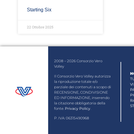
Starting Six
22 Ottobre 2025
2008 – 2026 Consorzio Vero
Volley
H
Il Consorzio Vero Volley autorizza
T
la riproduzione totale e/o
V
parziale dei contenuti a scopo di
P
RECENSIONE, CONDIVISIONE
P
ED INFORMAZIONE, inserendo
R
la citazione obbligatoria della
S
fonte.
Privacy Policy
.
P. IVA: 06315490968