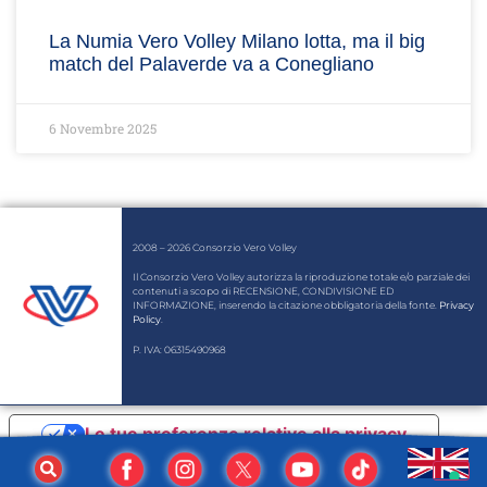
La Numia Vero Volley Milano lotta, ma il big
match del Palaverde va a Conegliano
6 Novembre 2025
2008 – 2026 Consorzio Vero Volley
Il Consorzio Vero Volley autorizza la riproduzione totale e/o parziale dei
contenuti a scopo di RECENSIONE, CONDIVISIONE ED
INFORMAZIONE, inserendo la citazione obbligatoria della fonte.
Privacy
Policy
.
P. IVA: 06315490968
Le tue preferenze relative alla privacy
Informativa sulla raccolta