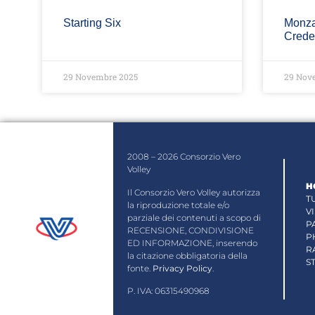
Starting Six
Monza
Crede
29 Novembre 2025
29 Nov
2008 – 2026 Consorzio Vero
Volley
H
Il Consorzio Vero Volley autorizza
T
la riproduzione totale e/o
V
parziale dei contenuti a scopo di
P
RECENSIONE, CONDIVISIONE
P
ED INFORMAZIONE, inserendo
R
la citazione obbligatoria della
S
fonte.
Privacy Policy
.
P. IVA: 06315490968