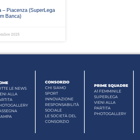
 – Piacenza (SuperLega
m Banca)
embre 2025
CONSORZIO
OME
PRIME SQUADRE
CHI SIAMO
UTTE LE NEWS
A1 FEMMINILE
SPORT
IENI ALLA
SUPERLEGA
INNOVAZIONE
ARTITA
VIENI ALLA
RESPONSABILITÀ
HOTOGALLERY
PARTITA
SOCIALE
ASSEGNA
PHOTOGALLERY
LE SOCIETÀ DEL
TAMPA
CONSORZIO