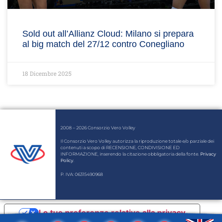
Sold out all’Allianz Cloud: Milano si prepara
al big match del 27/12 contro Conegliano
18 Dicembre 2025
2008 – 2026 Consorzio Vero Volley
Il Consorzio Vero Volley autorizza la riproduzione totale e/o parziale dei
contenuti a scopo di RECENSIONE, CONDIVISIONE ED
INFORMAZIONE, inserendo la citazione obbligatoria della fonte.
Privacy
Policy
.
P. IVA: 06315490968
Le tue preferenze relative alla privacy