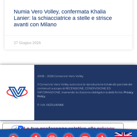
Numia Vero Volley, confermata Khalia
Lanier: la schiacciatrice a stelle e strisce
avanti con Milano
27 Giugno 2026
2008 – 2026 Consorzio Vero Volley
Il Consorzio Vero Volley autorizza la riproduzione totale e/o parziale dei
contenuti a scopo di RECENSIONE, CONDIVISIONE ED
INFORMAZIONE, inserendo la citazione obbligatoria della fonte.
Privacy
Policy
.
P. IVA: 06315490968
Le tue preferenze relative alla privacy