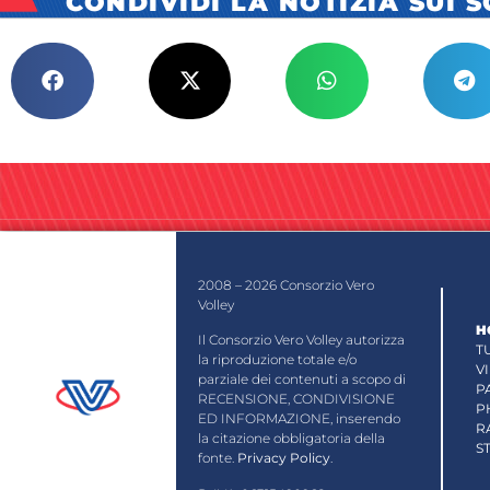
CONDIVIDI LA NOTIZIA SUI 
2008 – 2026 Consorzio Vero
Volley
H
Il Consorzio Vero Volley autorizza
T
la riproduzione totale e/o
V
parziale dei contenuti a scopo di
P
RECENSIONE, CONDIVISIONE
P
ED INFORMAZIONE, inserendo
R
la citazione obbligatoria della
S
fonte.
Privacy Policy
.