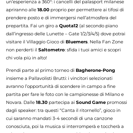
un’esperienza a 360°: i cancelli del palasport milanese
apriranno alle
18.00
proprio per permettere ai tifosi di
prendere posto e di immergersi nell’atmosfera del
prepartita. Fai un giro a
Quota12
(al secondo piano
dall’ingresso delle Lunette – Gate 1/2/3/4/5) dove potrai
visitare il Villaggio Gioco di
Bluemers
. Nella Fan Zone
non perderti il
Saltometro
: sfida i tuoi amici e scopri
chi vola più in alto!
Prendi parte al primo torneo di
Bagherone-Pong
insieme a Pallavolisti Brutti: i vincitori selezionati
avranno l’opportunità di scendere in campo a fine
partita per fare le foto con le campionesse di Milano e
Novara. Dalle
18.30
partecipa ai
Sound Game
promossi
dagli speaker: tra questi “Canta il ritornello”, gioco in
cui saranno mandati 3-4 secondi di una canzone
conosciuta, poi la musica si interromperà e toccherà a