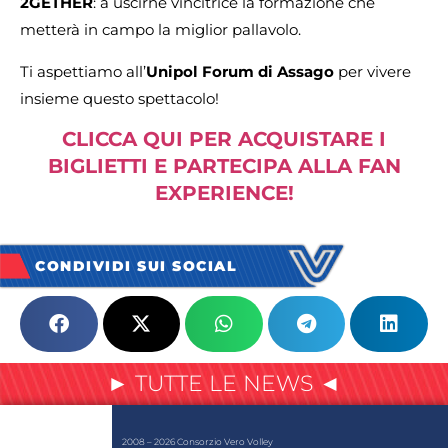
2GETHER
: a uscirne vincitrice la formazione che
metterà in campo la miglior pallavolo.
Ti aspettiamo all’
Unipol Forum di Assago
per vivere
insieme questo spettacolo!
CLICCA QUI PER ACQUISTARE I
BIGLIETTI E PARTECIPA ALLA FAN
EXPERIENCE
!
CONDIVIDI SUI SOCIAL
► TUTTE LE NEWS ◄
2008 – 2026 Consorzio Vero Volley