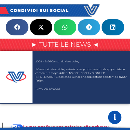
CONDIVIDI SUI SOCIAL
► TUTTE LE NEWS ◄
2008 – 2026 Consorzio Vero Volley
Il Consorzio Vero Volley autorizza la riproduzione totale e/o parziale dei
contenuti a scopo di RECENSIONE, CONDIVISIONE ED
INFORMAZIONE, inserendo la citazione obbligatoria della fonte.
Privacy
Policy
.
P. IVA: 06315490968
Le tue preferenze relative alla privacy