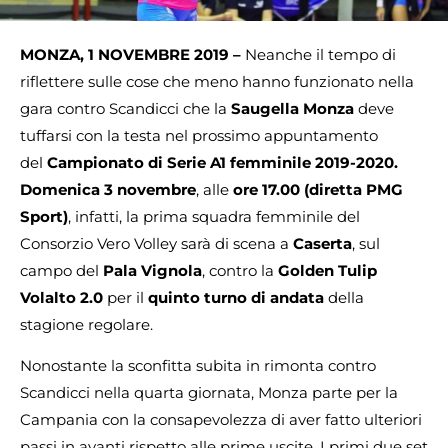
MONZA, 1 NOVEMBRE 2019 –
Neanche il tempo di
riflettere sulle cose che meno hanno funzionato nella
gara contro Scandicci che la
Saugella Monza
deve
tuffarsi con la testa nel prossimo appuntamento
del
Campionato di Serie A1 femminile 2019-2020.
Domenica 3 novembre
, alle
ore 17.00 (diretta PMG
Sport)
, infatti, la prima squadra femminile del
Consorzio Vero Volley sarà di scena a
Caserta
, sul
campo del
Pala Vignola
, contro la
Golden Tulip
Volalto 2.0
per il
quinto turno di andata
della
stagione regolare.
Nonostante la sconfitta subita in rimonta contro
Scandicci nella quarta giornata, Monza parte per la
Campania con la consapevolezza di aver fatto ulteriori
passi in avanti rispetto alle prime uscite. I primi due set