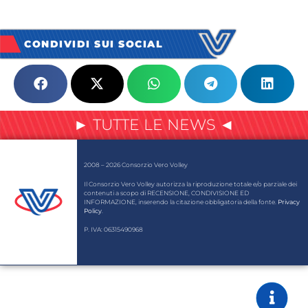
CONDIVIDI SUI SOCIAL
► TUTTE LE NEWS ◄
2008 – 2026 Consorzio Vero Volley
Il Consorzio Vero Volley autorizza la riproduzione totale e/o parziale dei
contenuti a scopo di RECENSIONE, CONDIVISIONE ED
INFORMAZIONE, inserendo la citazione obbligatoria della fonte.
Privacy
Policy
.
P. IVA: 06315490968