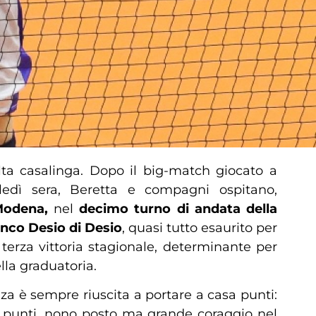
lta casalinga. Dopo il big-match giocato a
ledì sera, Beretta e compagni ospitano,
Modena,
nel
decimo turno di andata della
nco Desio di Desio
, quasi tutto esaurito per
a terza vittoria stagionale, determinante per
la graduatoria.
nza è sempre riuscita a portare a casa punti:
e punti, nono posto ma grande coraggio nel