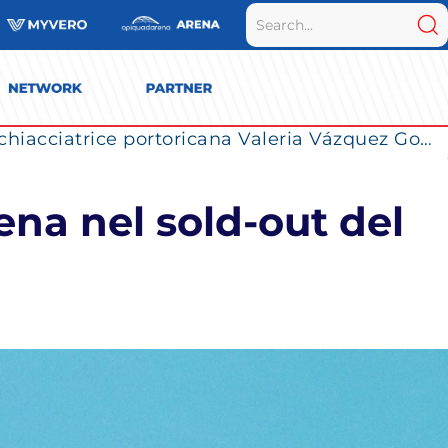
La Numia Vero Volley completa il roster: la schiacciatrice portoricana Valeria Vázquez Gomez è l’ultimo innesto di Milano per la stagione 2026/2027
na nel sold-out del