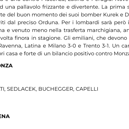
 ad una pallavolo frizzante e divertente. La prim
 forte del buon momento dei suoi bomber Kurek e D
iti dal preciso Orduna. Per i lombardi sarà però i
a e venuto meno nella trasferta marchigiana, an
olta finora in stagione. Gli emiliani, che devon
 Ravenna, Latina e Milano 3-0 e Trento 3-1. Un c
ori casa e forte di un bilancio positivo contro Mo
ONZA
ATI, SEDLACEK, BUCHEGGER, CAPELLI
ENA