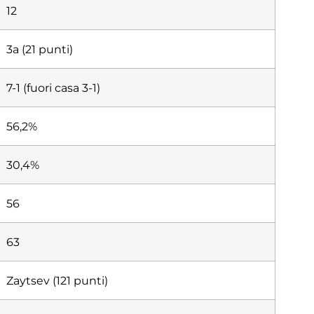
12
3a (21 punti)
7-1 (fuori casa 3-1)
56,2%
30,4%
56
63
Zaytsev (121 punti)