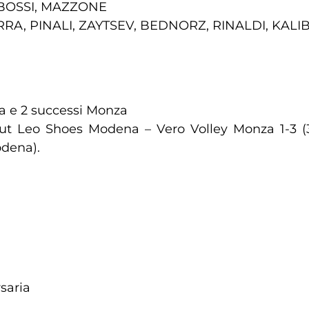
 BOSSI, MAZZONE
RA, PINALI, ZAYTSEV, BEDNORZ, RINALDI, KAL
na e 2 successi Monza
t Leo Shoes Modena – Vero Volley Monza 1-3 (3/
odena).
saria