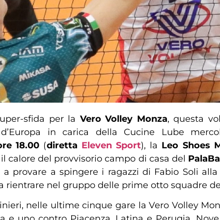
super-sfida per la
Vero Volley Monza
, questa vo
e d’Europa in carica della Cucine Lube merco
ore 18.00
(
diretta
Eleven Sport
), la
Leo Shoes 
à il calore del provvisorio campo di casa del
PalaBa
i), a provare a spingere i ragazzi di Fabio Soli all
 rientrare nel gruppo delle prime otto squadre del
cinieri, nelle ultime cinque gare la Vero Volley Mo
a e uno contro Piacenza, Latina e Perugia. Nov