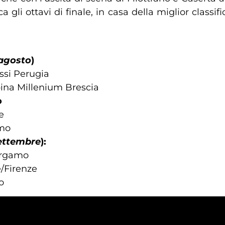
 gli ottavi di finale, in casa della miglior classif
 agosto
)
ssi Perugia
ina Millenium Brescia
o
e
amo
settembre
):
Bergamo
/Firenze
o