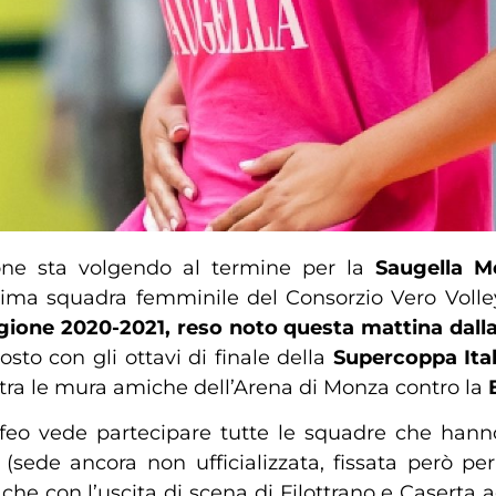
one sta volgendo al termine per la
Saugella M
rima squadra femminile del Consorzio Vero Voll
gione 2020-2021, reso noto questa mattina dall
osto con gli ottavi di finale della
Supercoppa Ital
tra le mura amiche dell’Arena di Monza contro la
l trofeo vede partecipare tutte le squadre che han
r (sede ancora non ufficializzata, fissata però pe
 che con l’uscita di scena di Filottrano e Caserta a