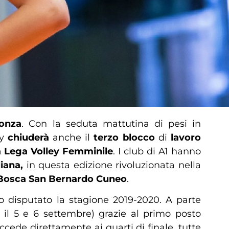
onza
. Con la seduta mattutina di pesi in
ey
chiuderà
anche il
terzo
blocco
di
lavoro
a Lega Volley Femminile
. I club di A1 hanno
iana,
in questa edizione rivoluzionata nella
Bosca San Bernardo Cuneo
.
no disputato la stagione 2019-2020. A parte
r il 5 e 6 settembre) grazie al primo posto
ccede direttamente ai quarti di finale, tutte