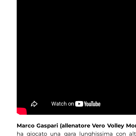
Marco Gaspari (allenatore Vero Volley Mo
ha giocato una gara lunghissima con alti