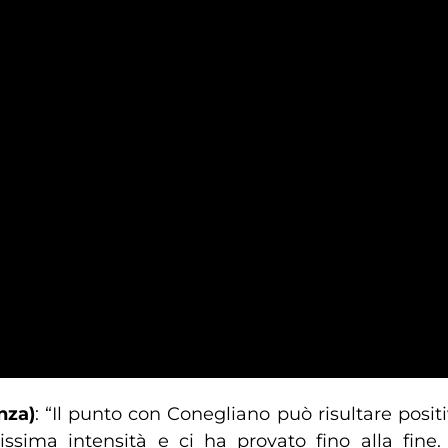
nza)
: “Il punto con Conegliano può risultare posi
ssima intensità e ci ha provato fino alla fine