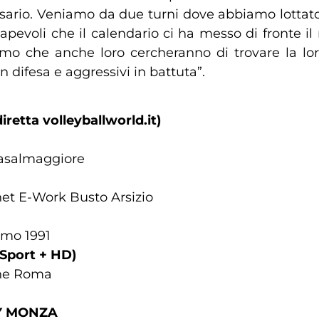
sario. Veniamo da due turni dove abbiamo lottato
apevoli che il calendario ci ha messo di fronte il
o che anche loro cercheranno di trovare la loro
 difesa e aggressivi in battuta”.
iretta volleyballworld.it)
 Casalmaggiore
et E-Work Busto Arsizio
amo 1991
 Sport + HD)
one Roma
EY MONZA