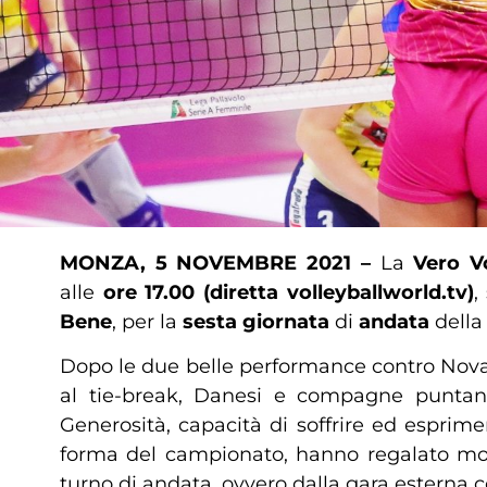
MONZA, 5 NOVEMBRE 2021 –
La
Vero V
alle
ore 17.00 (diretta volleyballworld.tv)
,
Bene
, per la
sesta giornata
di
andata
dell
Dopo le due belle performance contro Novar
al tie-break, Danesi e compagne puntano 
Generosità, capacità di soffrire ed esprim
forma del campionato, hanno regalato mor
turno di andata, ovvero dalla gara esterna 