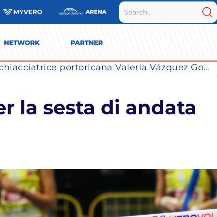
La Numia Vero Volley completa il roster: la schiacciatrice portoricana Valeria Vázquez Gomez è l’ultimo innesto di Milano per la stagione 2026/2027
r la sesta di andata