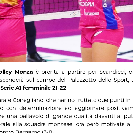
olley Monza
è pronta a partire per Scandicci,
 scenderà sul campo del Palazzetto dello Sport,
a
Serie A1 femminile 21-22
.
a e Conegliano, che hanno fruttato due punti in to
con determinazione ad aggiornare positivamente
ere una pallavolo di grande qualità davanti al pu
ale alla squadra monzese, ora però motivata a r
contro Bergamo (3-0).